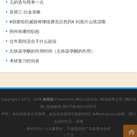
儿的造句简单一点
巫师三 白金攻略
#胡塞组织威胁将继续袭击以色列# 到底什么情况嘞
荆州有哪些职校
过年期间适合干什么副业
左炔诺孕酮的作用时间（左炔诺孕酮的作用）
考研复习时间表
Copyright © 2012 - 2026
购物啦
Powered by
网站分类目录
|
精选推荐文章
|
网站地
图
|
疑难解答
陕ICP备06010450号
声明：本站内容来自互联网，如信息有错误可发邮件到f_fb#foxmail.com说明，我们
会及时纠正，谢谢
本站仅为个人兴趣爱好，不接盈利性广告及商业合作
小男孩