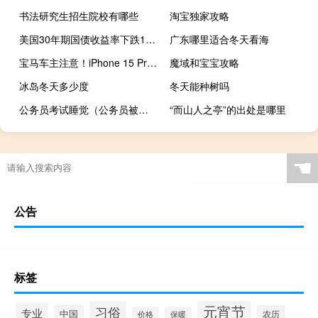
书法研究生招生院校有哪些
淘宝独家攻略
美国30年期国债收益率下跌10个基点刷新日低
广东哪里适合冬天看海
宝马车主注意！iPhone 15 Pro不要用无线充电板 会翻车
魔域和宝宝攻略
冰岛冬天多少度
冬天能种树吗
公务员考试睡觉（公务员被领导睡的很多）
“而山人之亭”的出处是哪里
☚
公告
标签
元宵节
习俗
专业
中国
农历
价格
保暖