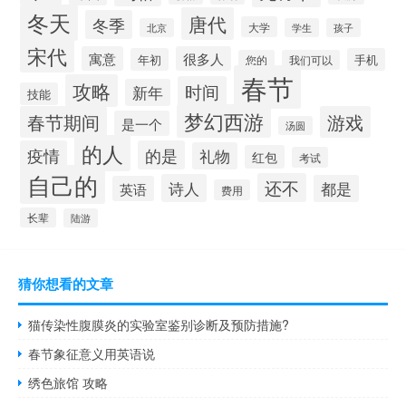
冬天
唐代
冬季
大学
北京
学生
孩子
宋代
寓意
很多人
年初
手机
您的
我们可以
春节
攻略
时间
新年
技能
梦幻西游
春节期间
游戏
是一个
汤圆
的人
疫情
的是
礼物
红包
考试
自己的
还不
诗人
都是
英语
费用
长辈
陆游
猜你想看的文章
猫传染性腹膜炎的实验室鉴别诊断及预防措施?
春节象征意义用英语说
绣色旅馆 攻略