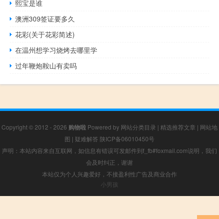
熙宝是谁
澳洲309签证要多久
花彩(关于花彩简述)
在温州想学习烧烤去哪里学
过年鞭炮鞍山有卖吗
Copyright © 2012 - 2026
购物啦
Powered by
网站分类目录
|
精选推荐文章
|
网站地
图
|
疑难解答
陕ICP备06010450号
声明：本站内容来自互联网，如信息有错误可发邮件到f_fb#foxmail.com说明，我们
会及时纠正，谢谢
本站仅为个人兴趣爱好，不接盈利性广告及商业合作
小男孩