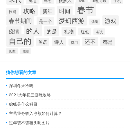
寓意
很多人
年初
手机
您的
我们可以
春节
攻略
时间
新年
技能
梦幻西游
春节期间
游戏
是一个
汤圆
的人
疫情
的是
礼物
红包
考试
自己的
还不
诗人
都是
英语
费用
长辈
陆游
猜你想看的文章
深圳冬天冷吗
2021大年初三游玩攻略
赊账是什么科目
主营业务收入净额如何计算？
过年该不该磕头呢图片