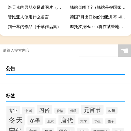
洛天依的男朋友是谁图片（洛天依有没有男朋友）
钱站倒闭了?（钱站是被国家停止了吗）
赞比亚人使用什么语言
德国7月出口物价指数月率 -0.3%前值-0.1%；年率 -3.2%前值-0.9%
猫千草的作品（千草作品集）
摩托罗拉Razr +将在某些地区作为Moto Razr 40 Ultra出售
☚
公告
标签
元宵节
习俗
专业
中国
农历
价格
保暖
冬天
唐代
冬季
大学
北京
学生
孩子
宋代