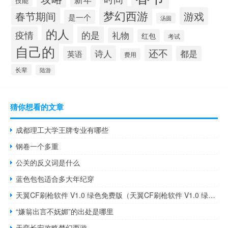
技能
梦幻西游
春节期间
游戏
是一个
汤圆
的人
疫情
的是
礼物
红包
考试
自己的
还不
诗人
都是
英语
费用
长辈
陆游
猜你想看的文章
成都理工大学王牌专业有哪些
钢卷一个多重
公关的反义词是什么
蓝色包包适合多大年纪穿
天翼CF刷枪软件 V1.0 绿色免费版（天翼CF刷枪软件 V1.0 绿色免费版功能简介）
“嫌翁出言不妩媚”的出处是哪里
天弈长安攻略梦幻西游