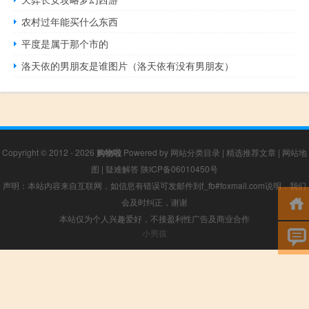
农村过年能买什么东西
平度是属于那个市的
洛天依的男朋友是谁图片（洛天依有没有男朋友）
Copyright © 2012 - 2026
购物啦
Powered by
网站分类目录
|
精选推荐文章
|
网站地
图
|
疑难解答
陕ICP备06010450号
声明：本站内容来自互联网，如信息有错误可发邮件到f_fb#foxmail.com说明，我们
会及时纠正，谢谢
本站仅为个人兴趣爱好，不接盈利性广告及商业合作
小男孩