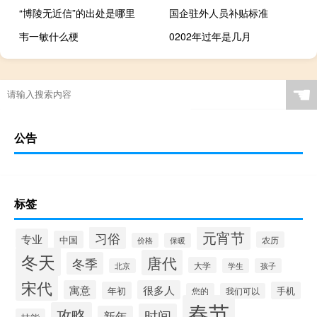
“博陵无近信”的出处是哪里
国企驻外人员补贴标准
韦一敏什么梗
0202年过年是几月
☚
公告
标签
元宵节
习俗
专业
中国
农历
价格
保暖
冬天
唐代
冬季
大学
北京
学生
孩子
宋代
寓意
很多人
年初
手机
您的
我们可以
春节
攻略
时间
新年