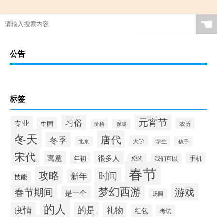
☚
公告
标签
元宵节
习俗
专业
中国
农历
价格
保暖
冬天
唐代
冬季
大学
北京
学生
孩子
宋代
寓意
很多人
年初
手机
您的
我们可以
春节
攻略
时间
新年
技能
梦幻西游
春节期间
游戏
是一个
汤圆
的人
疫情
的是
礼物
红包
考试