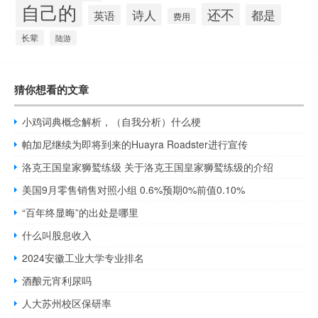
自己的
还不
诗人
都是
英语
费用
长辈
陆游
猜你想看的文章
小鸡词典概念解析，（自我分析）什么梗
帕加尼继续为即将到来的Huayra Roadster进行宣传
洛克王国皇家狮鹫练级 关于洛克王国皇家狮鹫练级的介绍
美国9月零售销售对照小组 0.6%预期0%前值0.10%
“百年终显晦”的出处是哪里
什么叫股息收入
2024安徽工业大学专业排名
酒酿元宵利尿吗
人大苏州校区保研率