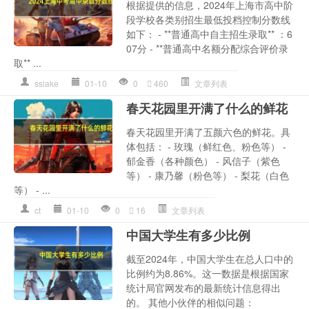
根据提供的信息，2024年上海市高中阶
段学校各类别招生最低投档控制分数线
如下： - **普通高中自主招生录取** ：6
07分 - **普通高中名额分配综合评价录
取** ...
sslake
01-10
0
460
文章列表
春天花园里开满了什么的鲜花
春天花园里开满了五颜六色的鲜花。具
体包括： - 玫瑰（鲜红色、粉色等） -
郁金香（各种颜色） - 风信子（紫色
等） - 康乃馨（粉色等） - 梨花（白色
等） - ...
ct
01-10
0
16
文章列表
中国大学生有多少比例
截至2024年，中国大学生在总人口中的
比例约为8.86%。这一数据是根据国家
统计局官网发布的最新统计信息得出
的。 其他小伙伴的相似问题：