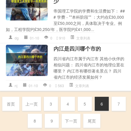
少
帝国理工学院的学费和生活费如下： ##
# 学费 - **本科阶段** ：大约在£30,000
至£50,000之间，具体取决于专业。例
如，工程学院约£30,250/年，医学院约£41,000...
dg
01-10
0
910
文章列表
内江是四川哪个市的
四川省内江市属于内江市 其他小伙伴的
相似问题： 四川省内江市的地理位置在
哪里？ 内江市有哪些著名景点？ 四川
省内江市的经济发展如何？
nj
01-10
0
563
文章列表
首页
上一页
3
4
5
6
7
8
9
下一页
尾页