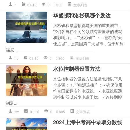
lt
01-10
0
356
文章列表
华盛顿和洛杉矶哪个发达
洛杉矶和华盛顿都是美国的重要城市，
它们各自在不同的领域有着显著的成就
和影响力。 - **洛杉矶** ： - 被称为“天
使之城”，是美国第二大城市，位于加利
福尼...
hs
01-10
0
360
文章列表
水位控制器设置方法
水位控制器的设置方法通常包括以下几
个步骤： 1. **电源连接** ： - 确保使用
符合国家标准的电源线。 - 电源线应远
离控制器以减少电磁干扰。 - 连接到控
制器...
sw
01-10
0
885
文章列表
2024上海中考高中录取分数线