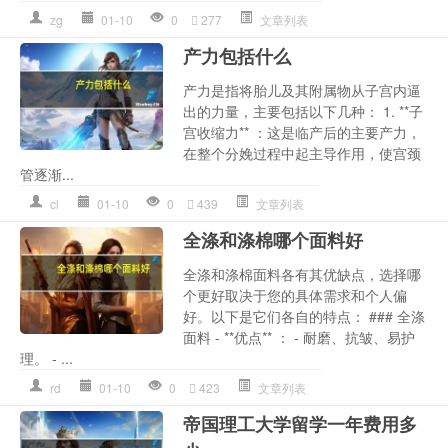
zg
01-10
0
277
文章列表
产力包括什么
产力是指将胎儿及其附属物从子宫内逼
出的力量，主要包括以下几种： 1. **子
宫收缩力** ：这是临产后的主要产力，
在整个分娩过程中起主导作用，使宫颈
管逐渐...
cl
01-10
0
439
文章列表
全涤和涤棉哪个面料好
全涤和涤棉面料各有其优缺点，选择哪
个更好取决于您的具体需求和个人偏
好。以下是它们各自的特点： ### 全涤
面料 - **优点** ： - 耐磨、抗皱、易护
理。 - ...
rd
01-10
0
423
文章列表
帝国理工大学留学一年费用多