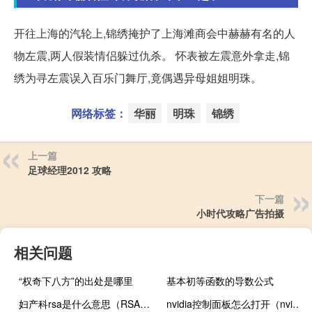
开往上海的汽轮上,锦绣掩护了上海滩商会中赫赫有名的人
物左震,两人假装情侣躲过仇杀。 怀表被左震意外拿走,锦
绣为寻左震误入百乐门舞厅,竟偶遇异母姐姐明珠。
网络标签：
华丽
明珠
锦绣
上一篇
足球经理2012 攻略
下一篇
小时代攻略广告拍摄
相关问题
“权奇下八方”的出处是哪里
基本初等函数的导数公式
妇产科rsa是什么意思（RSA是什么意思）
nvidia控制面板怎么打开（nvidia控制面板是什么）