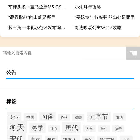
车评头条：宝马全新M5 CS将7月8日亮相 最快最猛的宝马车
小朱拜年攻略
“馨香撒散”的出处是哪里
“要题短句书奇事”的出处是哪里
长三角一体化示范区发布综合交通专项规划 至2035年绿色出行比例达80%以上
奇迹暖暖公主级412攻略
☚
公告
标签
元宵节
习俗
专业
中国
农历
价格
保暖
冬天
唐代
冬季
大学
北京
学生
孩子
宋代
寓意
很多人
年初
手机
您的
我们可以