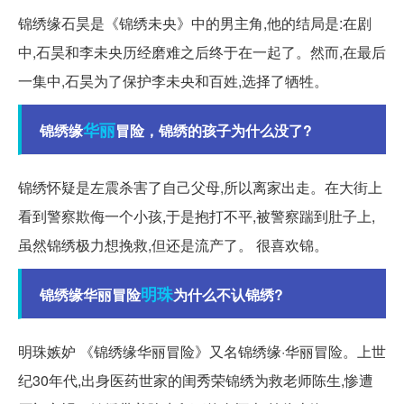
锦绣缘石昊是《锦绣未央》中的男主角,他的结局是:在剧
中,石昊和李未央历经磨难之后终于在一起了。然而,在最后
一集中,石昊为了保护李未央和百姓,选择了牺牲。
华丽
锦绣缘
冒险，锦绣的孩子为什么没了?
锦绣怀疑是左震杀害了自己父母,所以离家出走。在大街上
看到警察欺侮一个小孩,于是抱打不平,被警察踹到肚子上,
虽然锦绣极力想挽救,但还是流产了。 很喜欢锦。
明珠
锦绣缘华丽冒险
为什么不认锦绣?
明珠嫉妒 《锦绣缘华丽冒险》又名锦绣缘·华丽冒险。上世
纪30年代,出身医药世家的闺秀荣锦绣为救老师陈生,惨遭