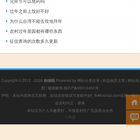
元宵节可以熬药吗
过年之前上坟好不好
为什么台湾不能去坟地拜年
农村过年菜园都有哪些东西
征信查询的次数多久更新
Copyright © 2012 - 2026
购物啦
Powered by
网站分类目录
|
精选推荐文章
|
网站地
图
|
疑难解答
陕ICP备06010450号
声明：本站内容来自互联网，如信息有错误可发邮件到f_fb#foxmail.com说明，我们
会及时纠正，谢谢
本站仅为个人兴趣爱好，不接盈利性广告及商业合作
小男孩