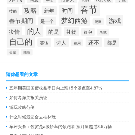
春节
攻略
时间
新年
技能
梦幻西游
春节期间
游戏
是一个
汤圆
的人
疫情
的是
礼物
红包
考试
自己的
还不
诗人
都是
英语
费用
长辈
陆游
猜你想看的文章
五年期美国国债收益率日内上涨15个基点至4.87%
如何考海关报关员证
游玩攻略范例
什么时候最适合去桂林玩
车评头条：佐贺是a级轿车的领跑者 预订量超过3.5万辆