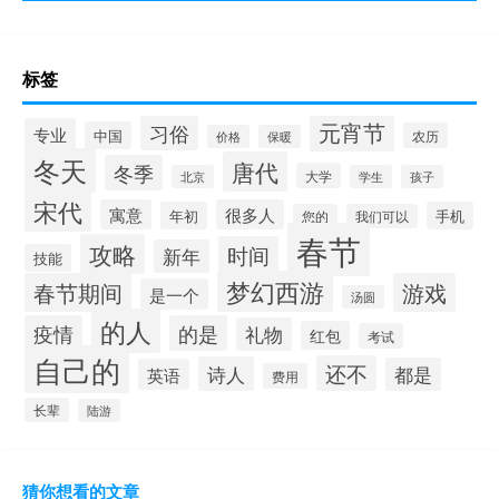
标签
元宵节
习俗
专业
中国
农历
价格
保暖
冬天
唐代
冬季
大学
北京
学生
孩子
宋代
寓意
很多人
年初
手机
您的
我们可以
春节
攻略
时间
新年
技能
梦幻西游
春节期间
游戏
是一个
汤圆
的人
疫情
的是
礼物
红包
考试
自己的
还不
诗人
都是
英语
费用
长辈
陆游
猜你想看的文章