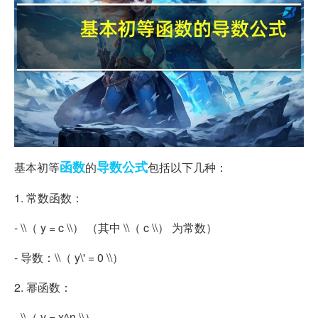
函数
导数
公式
基本初等
的
包括以下几种：
1. 常数函数：
- \\（ y = c \\） （其中 \\（ c \\） 为常数）
- 导数：\\（ y\' = 0 \\）
2. 幂函数：
- \\（ y = x^n \\）