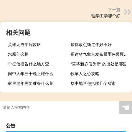
下一篇
理学工学哪个好
相关问题
英雄无敌学院攻略
帮你放点钱过年好不好
水魔什么梗
福建省气象台发布暴雨Ⅳ级预警全省大部有阵雨或雷阵雨
个征信报告什么地方查
“莫将新岁便为新”的出处是哪里
阆中大年三十晚上吃什么
牧羊人之心攻略
家里过年需要准备什么菜
华中地区包括哪几个省市
☚
公告