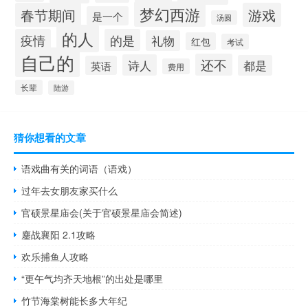
梦幻西游
春节期间
游戏
是一个
汤圆
的人
疫情
的是
礼物
红包
考试
自己的
还不
诗人
都是
英语
费用
长辈
陆游
猜你想看的文章
语戏曲有关的词语（语戏）
过年去女朋友家买什么
官硕景星庙会(关于官硕景星庙会简述)
鏖战襄阳 2.1攻略
欢乐捕鱼人攻略
“更午气均齐天地根”的出处是哪里
竹节海棠树能长多大年纪