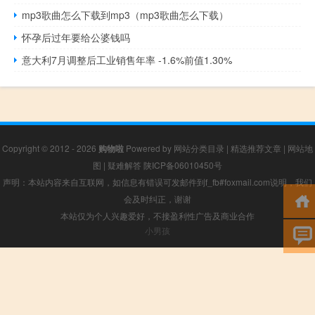
mp3歌曲怎么下载到mp3（mp3歌曲怎么下载）
怀孕后过年要给公婆钱吗
意大利7月调整后工业销售年率 -1.6%前值1.30%
Copyright © 2012 - 2026
购物啦
Powered by
网站分类目录
|
精选推荐文章
|
网站地
图
|
疑难解答
陕ICP备06010450号
声明：本站内容来自互联网，如信息有错误可发邮件到f_fb#foxmail.com说明，我们
会及时纠正，谢谢
本站仅为个人兴趣爱好，不接盈利性广告及商业合作
小男孩