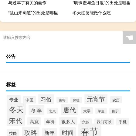
与过年了有关的画作
“明珠羞与鱼目混”的出处是哪里
“乱山来蜀道”的出处是哪里
冬天红薯能做什么吃
☚
公告
标签
元宵节
习俗
专业
中国
农历
价格
保暖
冬天
唐代
冬季
大学
北京
学生
孩子
宋代
寓意
很多人
年初
手机
您的
我们可以
春节
攻略
时间
新年
技能