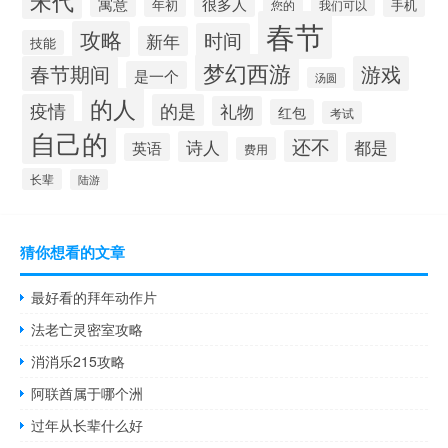
寓意
很多人
年初
手机
您的
我们可以
春节
攻略
时间
新年
技能
梦幻西游
春节期间
游戏
是一个
汤圆
的人
疫情
的是
礼物
红包
考试
自己的
还不
诗人
都是
英语
费用
长辈
陆游
猜你想看的文章
最好看的拜年动作片
法老亡灵密室攻略
消消乐215攻略
阿联酋属于哪个洲
过年从长辈什么好