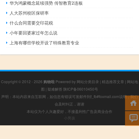
华为鸿蒙概念延续强势 传智教育2连板
人大苏州校区保研率
什么合同需要交印花税
小年要回婆家过年怎么说
上海有哪些学校开设了特殊教育专业
Copyright © 2012 - 2026
购物啦
Powered by
网站分类目录
|
精选推荐文章
|
网站地
图
|
疑难解答
陕ICP备06010450号
声明：本站内容来自互联网，如信息有错误可发邮件到f_fb#foxmail.com说明，我们
会及时纠正，谢谢
本站仅为个人兴趣爱好，不接盈利性广告及商业合作
小男孩