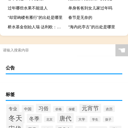
过年哪些水果不能送人
单身爸爸到女儿家过年吗
“却背岣嵝有雁行”的出处是哪里
春节是无奈的
桥水基金创始人瑞·达利欧：对全球经济前景持悲观态度
“海内此亭古”的出处是哪里
☚
公告
标签
元宵节
习俗
专业
中国
农历
价格
保暖
冬天
唐代
冬季
大学
北京
学生
孩子
宋代