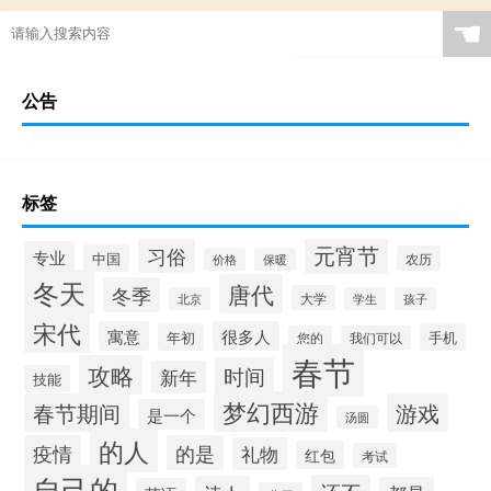
☚
公告
标签
元宵节
习俗
专业
中国
农历
价格
保暖
冬天
唐代
冬季
大学
北京
学生
孩子
宋代
寓意
很多人
年初
手机
您的
我们可以
春节
攻略
时间
新年
技能
梦幻西游
春节期间
游戏
是一个
汤圆
的人
疫情
的是
礼物
红包
考试
自己的