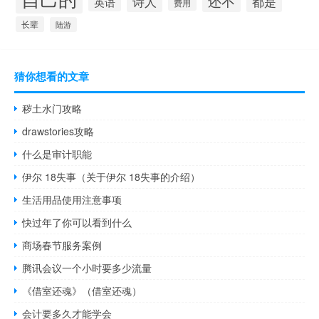
还不
诗人
都是
英语
费用
长辈
陆游
猜你想看的文章
秽土水门攻略
drawstories攻略
什么是审计职能
伊尔 18失事（关于伊尔 18失事的介绍）
生活用品使用注意事项
快过年了你可以看到什么
商场春节服务案例
腾讯会议一个小时要多少流量
《借室还魂》（借室还魂）
会计要多久才能学会