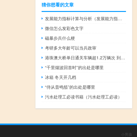
猜你想看的文章
发展能力指标计算与分析（发展能力指标计算公式）
微信怎么发彩色文字
磁暴步兵什么梗
考研多大年龄可以当兵政审
港珠澳大桥单日通关车辆超1.2万辆次 到底什么情况嘞
“千里烟波回首时”的出处是哪里
冰箱 冬天开几档
“侍从昔鸣笳”的出处是哪里
污水处理工必读书籍（污水处理工必读）
小男孩