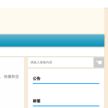
☚
、传播和交
公告
标签