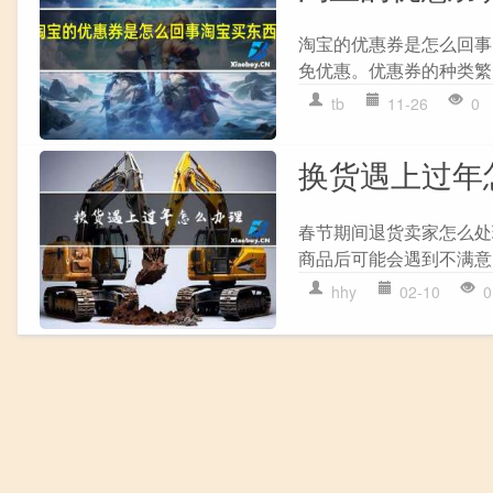
淘宝的优惠券是怎么回事
免优惠。优惠券的种类繁
tb
11-26
0
换货遇上过年
春节期间退货卖家怎么处
商品后可能会遇到不满意
hhy
02-10
0