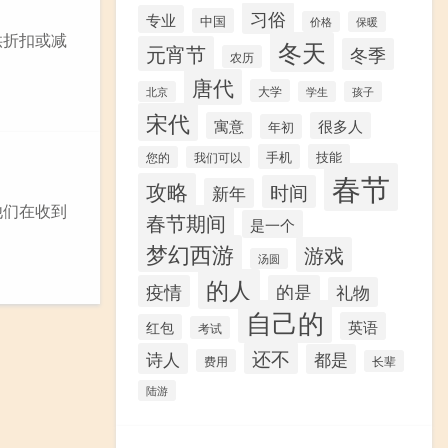
习俗
专业
中国
价格
保暖
供折扣或减
冬天
元宵节
冬季
农历
唐代
大学
北京
学生
孩子
宋代
寓意
很多人
年初
手机
技能
您的
我们可以
春节
攻略
时间
新年
他们在收到
春节期间
是一个
梦幻西游
游戏
汤圆
的人
疫情
的是
礼物
自己的
英语
红包
考试
还不
诗人
都是
费用
长辈
陆游