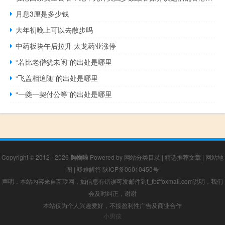
月息3厘是多少钱
大年初晚上可以去散步吗
中药板块午后拉升 太龙药业涨停
“若比老僧犹未闲”的出处是哪里
“飞盖相追随”的出处是哪里
“一夔一契付公等”的出处是哪里
Copyright © 2012 - 2026
购物啦
Powered by
网站分类目录
|
精选推荐文章
|
网站地
图
|
疑难解答
陕ICP备06010450号
声明：本站内容来自互联网，如信息有错误可发邮件到f_fb#foxmail.com说明，我们
会及时纠正，谢谢
本站仅为个人兴趣爱好，不接盈利性广告及商业合作
小男孩