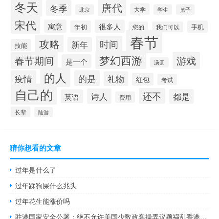
冬天
唐代
冬季
大学
北京
学生
孩子
宋代
寓意
很多人
年初
手机
您的
我们可以
春节
攻略
时间
新年
技能
梦幻西游
春节期间
游戏
是一个
汤圆
的人
疫情
的是
礼物
红包
考试
自己的
还不
诗人
都是
英语
费用
长辈
陆游
猜你想看的文章
过年是什么了
过年踩狗屎什么兆头
过年花生能涨价吗
驻港国家安全公署：绝不允许美国少数政客操弄议题祸乱香港法治