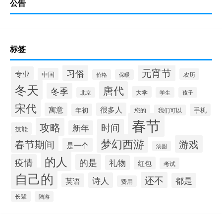
公告
标签
元宵节
习俗
专业
中国
农历
价格
保暖
冬天
唐代
冬季
大学
北京
学生
孩子
宋代
寓意
很多人
年初
手机
您的
我们可以
春节
攻略
时间
新年
技能
梦幻西游
春节期间
游戏
是一个
汤圆
的人
疫情
的是
礼物
红包
考试
自己的
还不
诗人
都是
英语
费用
长辈
陆游