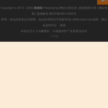
Copyright © 2012 - 2026
购物啦
Powered by
网站分类目录
|
精选推荐文章
|
网站地
图
|
疑难解答
陕ICP备06010450号
声明：本站内容来自互联网，如信息有错误可发邮件到f_fb#foxmail.com说明，我们
会及时纠正，谢谢
本站仅为个人兴趣爱好，不接盈利性广告及商业合作
小男孩