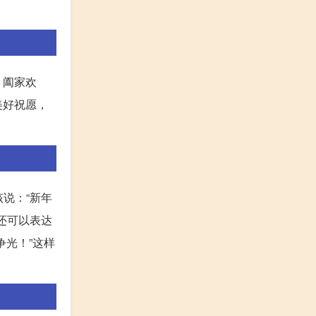
、阖家欢
美好祝愿，
说：“新年
还可以表达
光！”这样