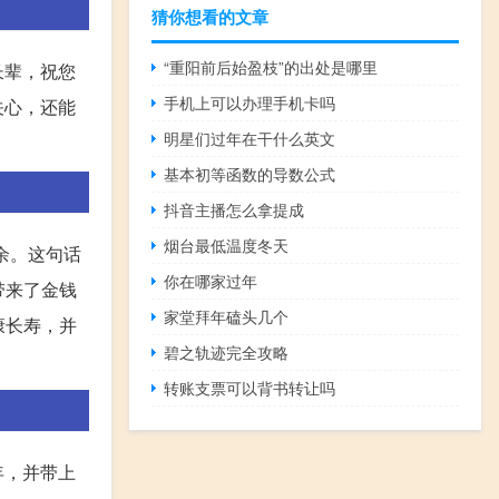
猜你想看的文章
“重阳前后始盈枝”的出处是哪里
长辈，祝您
手机上可以办理手机卡吗
关心，还能
明星们过年在干什么英文
基本初等函数的导数公式
抖音主播怎么拿提成
烟台最低温度冬天
余。这句话
你在哪家过年
带来了金钱
家堂拜年磕头几个
康长寿，并
碧之轨迹完全攻略
转账支票可以背书转让吗
年，并带上