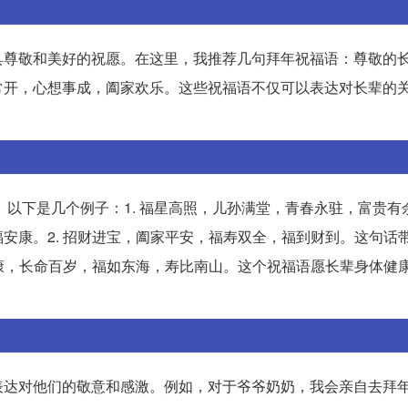
具尊敬和美好的祝愿。在这里，我推荐几句拜年祝福语：尊敬的
常开，心想事成，阖家欢乐。这些祝福语不仅可以表达对长辈的
。以下是几个例子：1. 福星高照，儿孙满堂，青春永驻，富贵有
安康。2. 招财进宝，阖家平安，福寿双全，福到财到。这句话
健康，长命百岁，福如东海，寿比南山。这个祝福语愿长辈身体健
表达对他们的敬意和感激。例如，对于爷爷奶奶，我会亲自去拜