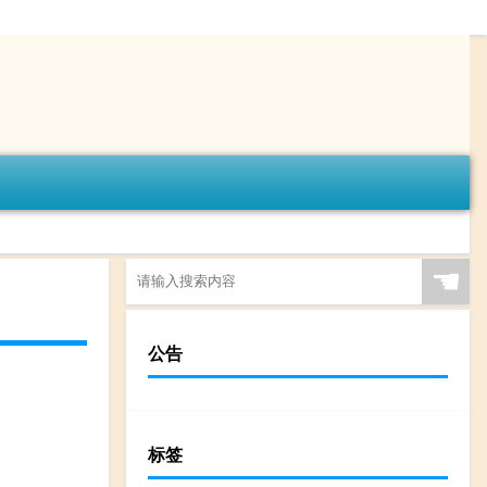
☚
公告
标签