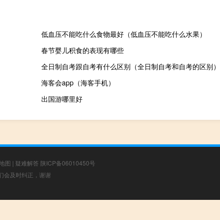
低血压不能吃什么食物最好（低血压不能吃什么水果）
春节婴儿积食的表现有哪些
全日制自考跟自考有什么区别（全日制自考和自考的区别）
海客会app（海客手机）
出国游哪里好
地图
|
疑难解答
陕ICP备06010450号
，我们会及时纠正，谢谢