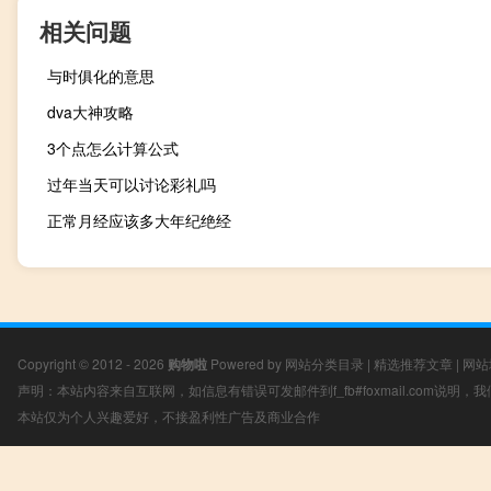
相关问题
与时俱化的意思
dva大神攻略
3个点怎么计算公式
过年当天可以讨论彩礼吗
正常月经应该多大年纪绝经
Copyright © 2012 - 2026
购物啦
Powered by
网站分类目录
|
精选推荐文章
|
网站
声明：本站内容来自互联网，如信息有错误可发邮件到f_fb#foxmail.com说明
本站仅为个人兴趣爱好，不接盈利性广告及商业合作