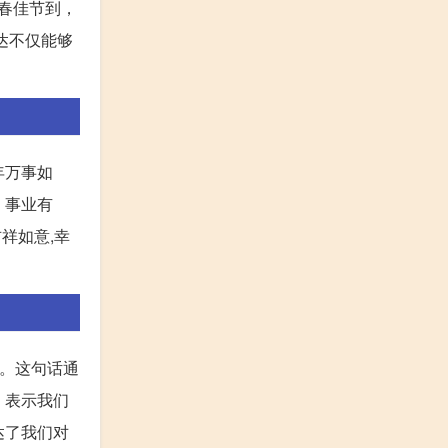
春佳节到，
达不仅能够
年万事如
，事业有
祥如意,幸
荣。这句话通
，表示我们
达了我们对