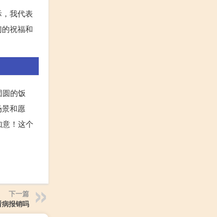
际，我代表
们的祝福和
团圆的饭
场景和愿
如意！这个
下一篇
看病报销吗