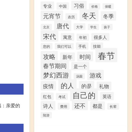
习俗
专业
中国
价格
保暖
冬天
元宵节
冬季
农历
唐代
大学
北京
学生
孩子
宋代
寓意
很多人
年初
手机
技能
您的
我们可以
春节
攻略
时间
新年
春节期间
是一个
梦幻西游
游戏
汤圆
的人
疫情
的是
礼物
自己的
英语
红包
考试
还不
福：亲爱的
诗人
都是
费用
长辈
陆游