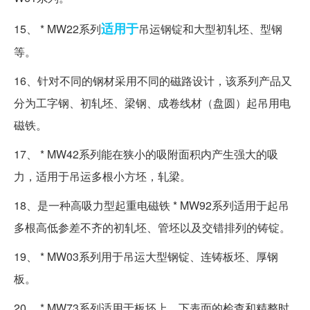
适用于
15、 * MW22系列
吊运钢锭和大型初轧坯、型钢
等。
16、针对不同的钢材采用不同的磁路设计，该系列产品又
分为工字钢、初轧坯、梁钢、成卷线材（盘圆）起吊用电
磁铁。
17、 * MW42系列能在狭小的吸附面积内产生强大的吸
力，适用于吊运多根小方坯，轧梁。
18、是一种高吸力型起重电磁铁 * MW92系列适用于起吊
多根高低参差不齐的初轧坯、管坯以及交错排列的铸锭。
19、 * MW03系列用于吊运大型钢锭、连铸板坯、厚钢
板。
20、 * MW73系列适用于板坯上、下表面的检查和精整时