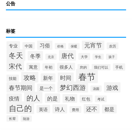
公告
标签
元宵节
习俗
专业
中国
农历
价格
保暖
冬天
唐代
冬季
大学
北京
学生
孩子
宋代
寓意
很多人
年初
手机
您的
我们可以
春节
攻略
时间
新年
技能
梦幻西游
春节期间
游戏
是一个
汤圆
的人
疫情
的是
礼物
红包
考试
自己的
还不
诗人
都是
英语
费用
长辈
陆游