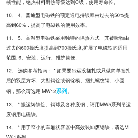
械性能，绝热材料耐热等级达到C级，使用寿命长。
10、 4、普通型电磁铁的额定通电持续率由过去的50%提
高到60%，提高了电磁铁的使用效率。
11、 5、高温型电磁铁采用独特的隔热方式，其被吸物由
过去的600摄氏度提高到700摄氏度,扩展了电磁铁的适用
范围. 6、安装、运行、维护简便。
12、 选购参考指南： * 如果要吊运没捆扎或只做简单捆扎
后的双层方坏、大型钢锭或钢锭模、捆扎螺纹钢、小圆
系列
钢，那么请选用 MW12
。
13、 * 搬运铸铁锭、钢球及各种废钢，请用MW5系列吊运
废钢用电磁铁。
14、 * 用于窄小的车厢状容器中高效装卸废钢铁，请选M
W61系列。