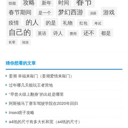
春节
攻略
时间
新年
技能
梦幻西游
春节期间
游戏
是一个
汤圆
的人
疫情
的是
礼物
红包
考试
自己的
还不
诗人
都是
英语
费用
长辈
陆游
猜你想看的文章
姜潮 幸福来敲门（姜潮爱情来敲门）
过年哪几天能玩王者营地
“早曾火燄上翻身”的出处是哪里
阿斯顿马丁赛车驾驶学院在2020年回归
insec瞎子攻略
a4纸的尺寸有多大长和宽（a4纸的尺寸）