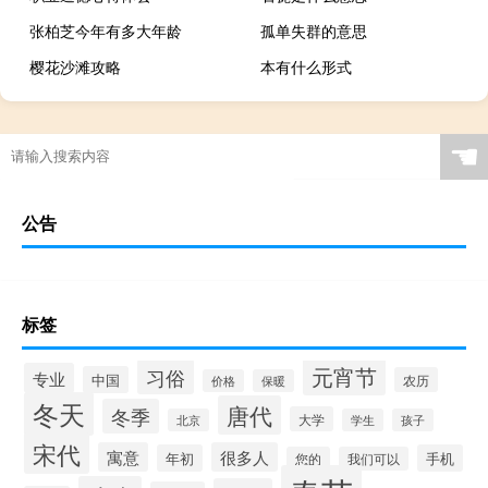
张柏芝今年有多大年龄
孤单失群的意思
樱花沙滩攻略
本有什么形式
☚
公告
标签
元宵节
习俗
专业
中国
农历
价格
保暖
冬天
唐代
冬季
大学
北京
学生
孩子
宋代
寓意
很多人
年初
手机
您的
我们可以