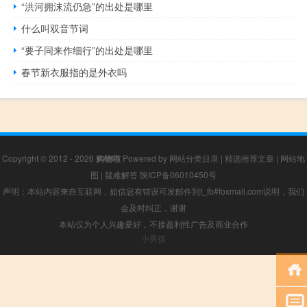
“洪河拥沫流仍急”的出处是哪里
什么叫双音节词
“要子同来作细行”的出处是哪里
春节新衣服指的是外衣吗
Copyright © 2012 - 2026
购物啦
Powered by
网站分类目录
|
精选推荐文章
|
网站地
图
|
疑难解答
陕ICP备06010450号
声明：本站内容来自互联网，如信息有错误可发邮件到f_fb#foxmail.com说明，我们
会及时纠正，谢谢
本站仅为个人兴趣爱好，不接盈利性广告及商业合作
小男孩