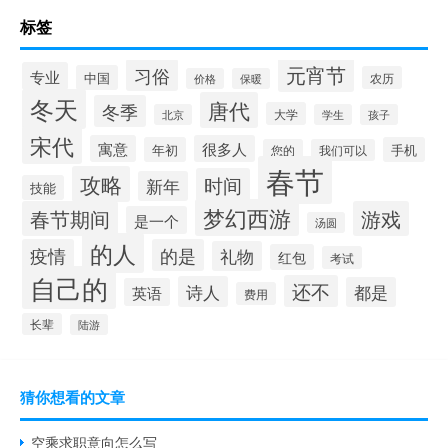
标签
元宵节
习俗
专业
中国
农历
价格
保暖
冬天
唐代
冬季
大学
北京
学生
孩子
宋代
寓意
很多人
年初
手机
您的
我们可以
春节
攻略
时间
新年
技能
梦幻西游
春节期间
游戏
是一个
汤圆
的人
疫情
的是
礼物
红包
考试
自己的
还不
诗人
都是
英语
费用
长辈
陆游
猜你想看的文章
空乘求职意向怎么写