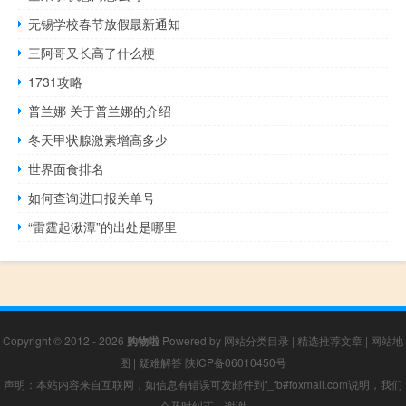
无锡学校春节放假最新通知
三阿哥又长高了什么梗
1731攻略
普兰娜 关于普兰娜的介绍
冬天甲状腺激素增高多少
世界面食排名
如何查询进口报关单号
“雷霆起湫潭”的出处是哪里
Copyright © 2012 - 2026
购物啦
Powered by
网站分类目录
|
精选推荐文章
|
网站地
图
|
疑难解答
陕ICP备06010450号
声明：本站内容来自互联网，如信息有错误可发邮件到f_fb#foxmail.com说明，我们
会及时纠正，谢谢