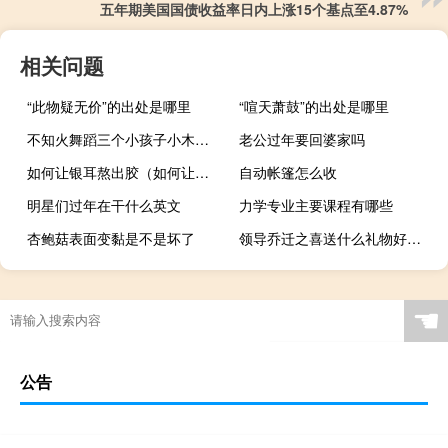
五年期美国国债收益率日内上涨15个基点至4.87%
相关问题
“此物疑无价”的出处是哪里
“喧天萧鼓”的出处是哪里
不知火舞蹈三个小孩子小木屋（不知火舞和三个男孩海滩）
老公过年要回婆家吗
如何让银耳熬出胶（如何让银耳汤粘稠）
自动帐篷怎么收
明星们过年在干什么英文
力学专业主要课程有哪些
杏鲍菇表面变黏是不是坏了
领导乔迁之喜送什么礼物好（乔迁之喜送什么礼物好）
☚
公告