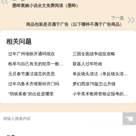
墨晔素婉小说全文免费阅读（墨晔）
下一篇
商品包装是否属于广告（以下哪种不属于广告商品）
相关问题
过年广州地铁开通吗现在
三国全面战争战役攻略
检举与自己有关的犯罪一般算不算立功
获嘉人过年吃啥
元旦春节廉洁箴言的意思
单反镜头清洁（单反镜头清洁）
过年乌鲁木齐维斯特开门吗
梦幻西游75版怎么升级
“弱袂萦春”的出处是哪里
小学美术教师资格证报考的条件
☚