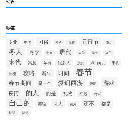
公告
标签
元宵节
习俗
专业
中国
农历
价格
保暖
冬天
唐代
冬季
大学
北京
学生
孩子
宋代
寓意
很多人
年初
手机
您的
我们可以
春节
攻略
时间
新年
技能
梦幻西游
春节期间
游戏
是一个
汤圆
的人
疫情
的是
礼物
红包
考试
自己的
还不
诗人
都是
英语
费用
长辈
陆游