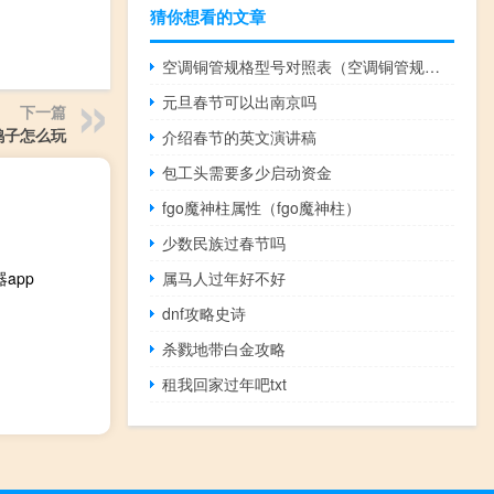
猜你想看的文章
空调铜管规格型号对照表（空调铜管规格型号）
元旦春节可以出南京吗
下一篇
鸽子怎么玩
介绍春节的英文演讲稿
包工头需要多少启动资金
fgo魔神柱属性（fgo魔神柱）
少数民族过春节吗
app
属马人过年好不好
dnf攻略史诗
杀戮地带白金攻略
租我回家过年吧txt