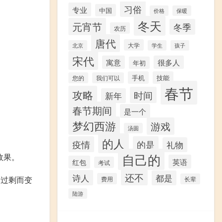
习俗
专业
中国
价格
保暖
冬天
元宵节
冬季
农历
唐代
大学
北京
学生
孩子
宋代
寓意
很多人
年初
手机
技能
您的
我们可以
春节
攻略
时间
新年
春节期间
是一个
梦幻西游
游戏
汤圆
的人
疫情
的是
礼物
自己的
效果。
英语
红包
考试
还不
诗人
都是
养过剩而变
费用
长辈
陆游