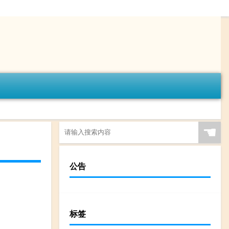
☚
公告
标签