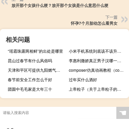
放开那个女孩什么梗？放开那个女孩是什么意思什么梗
下一篇
怀孕7个月胎动怎么看男女
相关问题
“瑶霜珠露两相鲜”的出处是哪里
小米手机系统到底该不该升级呢
昆山过春节有什么风俗吗
李惠利撒娇真正男子汉哪一期 真正男子汉湖南卫视
天津和平区可提供九阳燃气灶维修服务地址在哪
composer仿真动画教程（composer）
春节前安全工作怎么干好
过年买什么酒好
团圆中毛毛家是大年三十
上帝粒子（关于上帝粒子的介绍）
☚