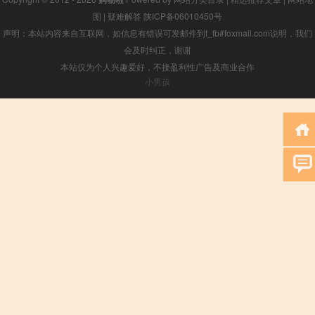
图
|
疑难解答
陕ICP备06010450号
声明：本站内容来自互联网，如信息有错误可发邮件到f_fb#foxmail.com说明，我们
会及时纠正，谢谢
本站仅为个人兴趣爱好，不接盈利性广告及商业合作
小男孩