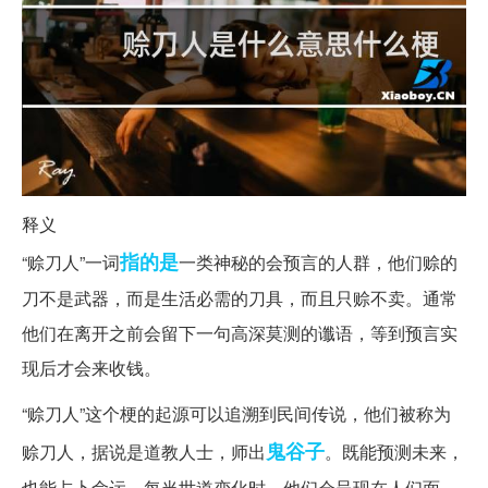
释义
指的是
“赊刀人”一词
一类神秘的会预言的人群，他们赊的
刀不是武器，而是生活必需的刀具，而且只赊不卖。通常
他们在离开之前会留下一句高深莫测的谶语，等到预言实
现后才会来收钱。
“赊刀人”这个梗的起源可以追溯到民间传说，他们被称为
鬼谷子
赊刀人，据说是道教人士，师出
。既能预测未来，
也能占卜命运。每当世道变化时，他们会呈现在人们面