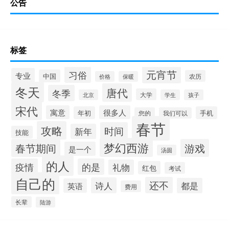
公告
标签
元宵节
习俗
专业
中国
农历
价格
保暖
冬天
唐代
冬季
大学
北京
学生
孩子
宋代
寓意
很多人
年初
手机
您的
我们可以
春节
攻略
时间
新年
技能
梦幻西游
春节期间
游戏
是一个
汤圆
的人
疫情
的是
礼物
红包
考试
自己的
还不
诗人
都是
英语
费用
长辈
陆游