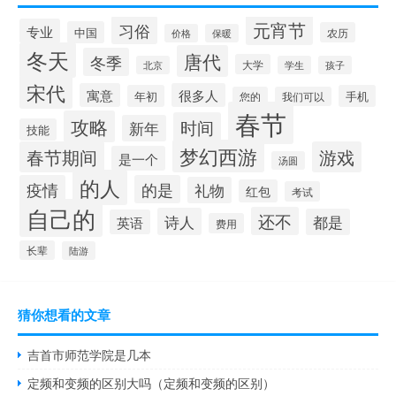
元宵节
习俗
专业
中国
农历
价格
保暖
冬天
唐代
冬季
大学
北京
学生
孩子
宋代
寓意
很多人
年初
手机
您的
我们可以
春节
攻略
时间
新年
技能
梦幻西游
春节期间
游戏
是一个
汤圆
的人
疫情
的是
礼物
红包
考试
自己的
还不
诗人
都是
英语
费用
长辈
陆游
猜你想看的文章
吉首市师范学院是几本
定频和变频的区别大吗（定频和变频的区别）