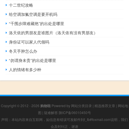
十二世纪攻略
给空调加氟空调是要开机吗
“千围步障难藏艳”的出处是哪里
洛天依的男朋友是谁图片（洛天依有没有男朋友）
身份证可以家人代领吗
冬天手肿怎么办
“勿谓身未贵”的出处是哪里
人的情绪有多少种
Copyright © 2012 - 2026
购物啦
Powered by
网站分类目录
|
精选推荐文章
|
网站地
图
|
疑难解答
陕ICP备06010450号
声明：本站内容来自互联网，如信息有错误可发邮件到f_fb#foxmail.com说明，我们
会及时纠正，谢谢