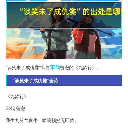
宋代
“谈笑未了成仇雠”出自
曾澈的《九龄行》。
“谈笑未了成仇雠”全诗
《九龄行》
宋代 曾澈
我生九龄气食牛，喑呜顿挫无匹俦。