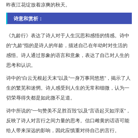
昨夜江花绽放着凉爽的秋天。
诗意和赏析：
《九龄行》表达了诗人对于人生沉思和感悟的情感。诗中
的“九龄”指的是诗人的年龄，描述自己在年幼时对生活的
感悟。诗人通过形象的语言和意象，表达了自己对人生的
思考和认识。
诗中的“白云无根起天末”以及“一身万事同悠悠”，揭示了人
生的繁芜和迷惘。诗人感受到人生的无常和细微，认为一
切荣辱得失都是如此微不足道。
诗中所说的“一句赞美不足胜百毁”以及“言语起灭如浮沤”，
反映了诗人对言行之间力量的思考。信口雌黄的话语可能
给人带来深远的影响，因此应慎重对待自己的言行。