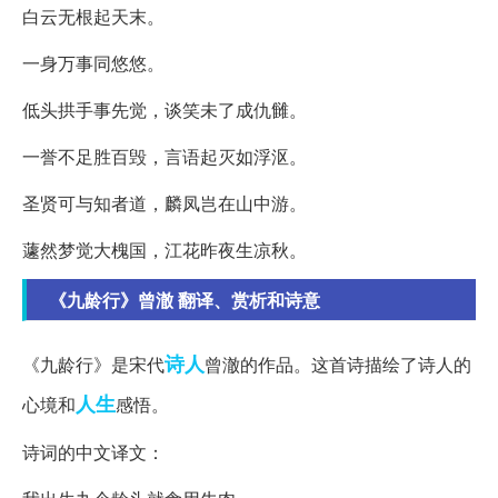
白云无根起天末。
一身万事同悠悠。
低头拱手事先觉，谈笑未了成仇雠。
一誉不足胜百毁，言语起灭如浮沤。
圣贤可与知者道，麟凤岂在山中游。
蘧然梦觉大槐国，江花昨夜生凉秋。
《九龄行》曾澈 翻译、赏析和诗意
诗人
《九龄行》是宋代
曾澈的作品。这首诗描绘了诗人的
人生
心境和
感悟。
诗词的中文译文：