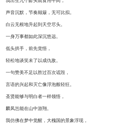
我出生九个龄头就食用牛肉，
声音沉默，节奏颠簸，无可比拟。
白云无根地升起到天空尽头。
一身万事都如此深沉悠远。
低头拱手，前先觉悟，
轻松地谈笑未了以成仇敌。
一句赞美不足以胜过百次诋毁，
言语的兴起和灭亡像浮泡般轻狂。
圣贤能够与明白者一样领悟，
麟凤岂能在山中游翔。
我仿佛在梦中觉醒，大槐国的景象浮现，