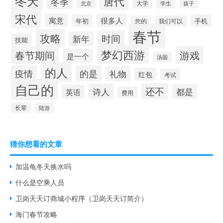
冬天
唐代
冬季
大学
北京
学生
孩子
宋代
寓意
很多人
年初
手机
您的
我们可以
春节
攻略
时间
新年
技能
梦幻西游
春节期间
游戏
是一个
汤圆
的人
疫情
的是
礼物
红包
考试
自己的
还不
诗人
都是
英语
费用
长辈
陆游
猜你想看的文章
加温龟冬天换水吗
什么是空乘人员
卫岗天天订商城小程序（卫岗天天订简介）
海门春节攻略