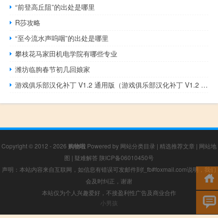
“前登高丘阻”的出处是哪里
R莎攻略
“至今流水声呜咽”的出处是哪里
攀枝花马家田机电学院有哪些专业
潍坊临朐春节初几回娘家
游戏俱乐部汉化补丁 V1.2 通用版（游戏俱乐部汉化补丁 V1.2 通用版功能简介）
Copyright © 2012 - 2026
购物啦
Powered by
网站分类目录
|
精选推荐文章
|
网站地
图
|
疑难解答
陕ICP备06010450号
声明：本站内容来自互联网，如信息有错误可发邮件到f_fb#foxmail.com说明，我们
会及时纠正，谢谢
本站仅为个人兴趣爱好，不接盈利性广告及商业合作
小男孩