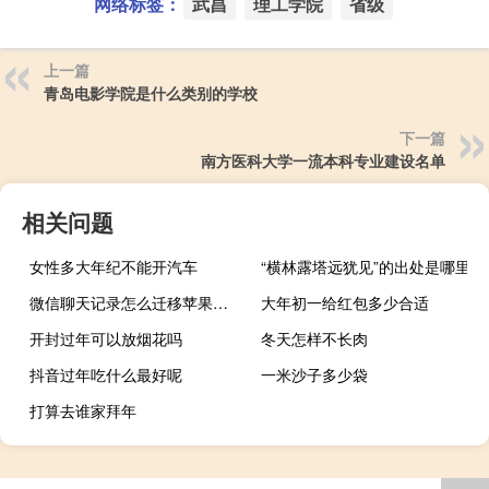
网络标签：
武昌
理工学院
省级
上一篇
青岛电影学院是什么类别的学校
下一篇
南方医科大学一流本科专业建设名单
相关问题
女性多大年纪不能开汽车
“横林露塔远犹见”的出处是哪里
微信聊天记录怎么迁移苹果（微信聊天记录怎么迁移）
大年初一给红包多少合适
开封过年可以放烟花吗
冬天怎样不长肉
抖音过年吃什么最好呢
一米沙子多少袋
打算去谁家拜年