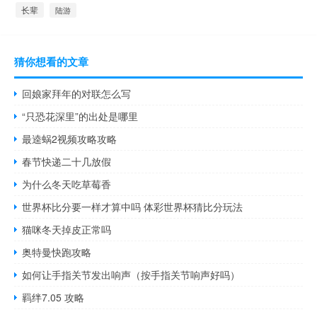
长辈
陆游
猜你想看的文章
回娘家拜年的对联怎么写
“只恐花深里”的出处是哪里
最逵蜗2视频攻略攻略
春节快递二十几放假
为什么冬天吃草莓香
世界杯比分要一样才算中吗 体彩世界杯猜比分玩法
猫咪冬天掉皮正常吗
奥特曼快跑攻略
如何让手指关节发出响声（按手指关节响声好吗）
羁绊7.05 攻略