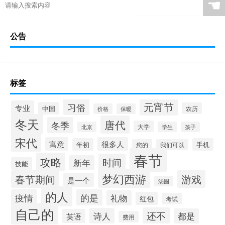
☚
公告
标签
元宵节
习俗
专业
中国
农历
价格
保暖
冬天
唐代
冬季
大学
北京
学生
孩子
宋代
寓意
很多人
年初
手机
您的
我们可以
春节
攻略
时间
新年
技能
梦幻西游
春节期间
游戏
是一个
汤圆
的人
疫情
的是
礼物
红包
考试
自己的
还不
诗人
都是
英语
费用