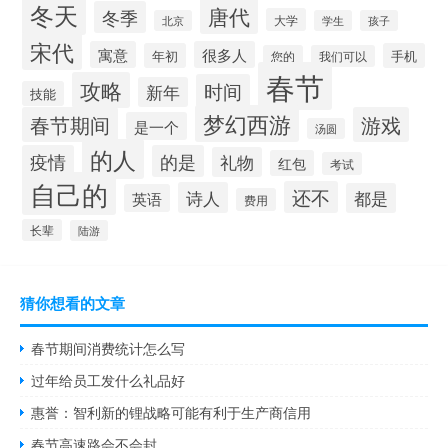
冬天
唐代
冬季
大学
北京
学生
孩子
宋代
寓意
很多人
年初
手机
您的
我们可以
春节
攻略
时间
新年
技能
梦幻西游
春节期间
游戏
是一个
汤圆
的人
疫情
的是
礼物
红包
考试
自己的
还不
诗人
都是
英语
费用
长辈
陆游
猜你想看的文章
春节期间消费统计怎么写
过年给员工发什么礼品好
惠誉：智利新的锂战略可能有利于生产商信用
春节高速路会不会封