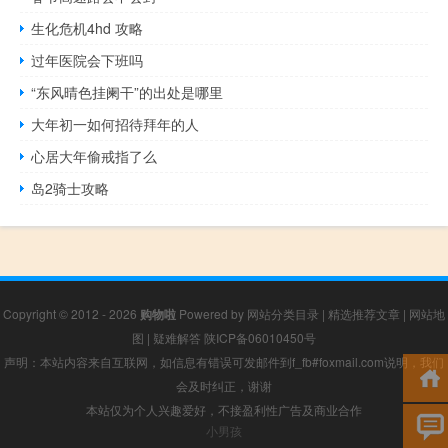
生化危机4hd 攻略
过年医院会下班吗
“东风晴色挂阑干”的出处是哪里
大年初一如何招待拜年的人
心居大年偷戒指了么
岛2骑士攻略
Copyright © 2012 - 2026
购物啦
Powered by
网站分类目录
|
精选推荐文章
|
网站地
图
|
疑难解答
陕ICP备06010450号
声明：本站内容来自互联网，如信息有错误可发邮件到f_fb#foxmail.com说明，我们
会及时纠正，谢谢
本站仅为个人兴趣爱好，不接盈利性广告及商业合作
小男孩