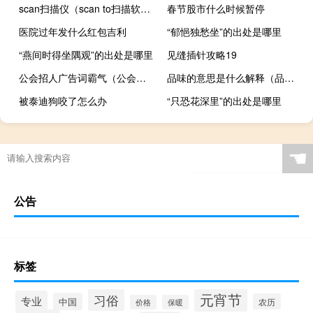
scan扫描仪（scan to扫描软件）
春节股市什么时候暂停
医院过年发什么红包吉利
“郁悒独愁坐”的出处是哪里
“燕间时得坐隅观”的出处是哪里
见缝插针攻略19
公会招人广告词霸气（公会招人广告）
品味的意思是什么解释（品味的意思）
被泰迪狗咬了怎么办
“只恐花深里”的出处是哪里
☚
公告
标签
元宵节
习俗
专业
中国
农历
价格
保暖