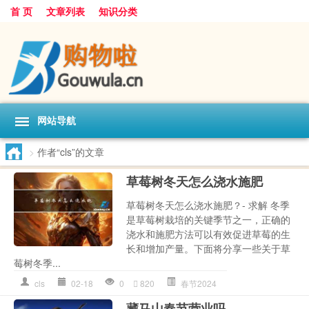
首 页
文章列表
知识分类
网站导航
>
作者“cls”的文章
草莓树冬天怎么浇水施肥
草莓树冬天怎么浇水施肥？- 求解 冬季
是草莓树栽培的关键季节之一，正确的
浇水和施肥方法可以有效促进草莓的生
长和增加产量。下面将分享一些关于草
莓树冬季...
cls
02-18
0
820
春节2024
藏马山春节营业吗