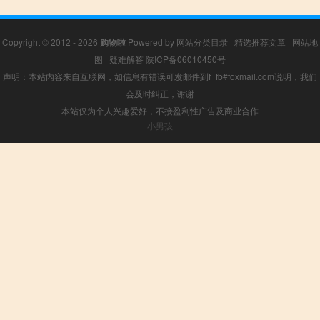
Copyright © 2012 - 2026
购物啦
Powered by
网站分类目录
|
精选推荐文章
|
网站地
图
|
疑难解答
陕ICP备06010450号
声明：本站内容来自互联网，如信息有错误可发邮件到f_fb#foxmail.com说明，我们
会及时纠正，谢谢
本站仅为个人兴趣爱好，不接盈利性广告及商业合作
小男孩