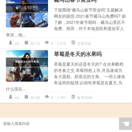
下面围绕“藏马山春节营业吗”主题解决
网友的困惑 2021春节藏马山免费吗? 据
了解，2021年春节期间，藏马山景区不
免费。然而，对于本地居民和退役军人
来说，他...
cls
02-10
0
476
文章列表
草莓是冬天的水果吗
草莓是夏天的还是冬天的? 在水果断档
的冬春之交,草莓悄然上市,并迅速成为
各大蛋糕、奶茶店的主角。 一些人难免
有这样的疑惑:以前吃草莓是在夏天,为
什么现在...
cls
02-09
0
781
春节2024
☚