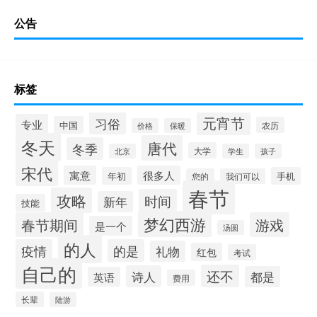
公告
标签
元宵节
习俗
专业
中国
农历
价格
保暖
冬天
唐代
冬季
大学
北京
学生
孩子
宋代
寓意
很多人
年初
手机
您的
我们可以
春节
攻略
时间
新年
技能
梦幻西游
春节期间
游戏
是一个
汤圆
的人
疫情
的是
礼物
红包
考试
自己的
还不
诗人
都是
英语
费用
长辈
陆游