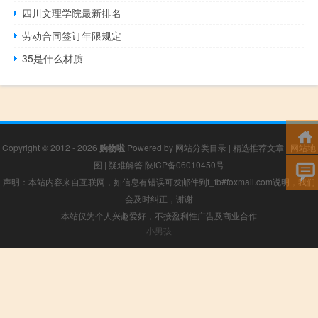
四川文理学院最新排名
劳动合同签订年限规定
35是什么材质
Copyright © 2012 - 2026
购物啦
Powered by
网站分类目录
|
精选推荐文章
|
网站地
图
|
疑难解答
陕ICP备06010450号
声明：本站内容来自互联网，如信息有错误可发邮件到f_fb#foxmail.com说明，我们
会及时纠正，谢谢
本站仅为个人兴趣爱好，不接盈利性广告及商业合作
小男孩