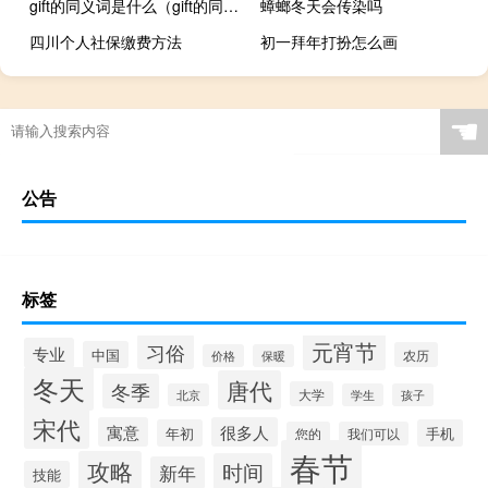
gift的同义词是什么（gift的同义词）
蟑螂冬天会传染吗
四川个人社保缴费方法
初一拜年打扮怎么画
☚
公告
标签
元宵节
习俗
专业
中国
农历
价格
保暖
冬天
唐代
冬季
大学
北京
学生
孩子
宋代
寓意
很多人
年初
手机
您的
我们可以
春节
攻略
时间
新年
技能