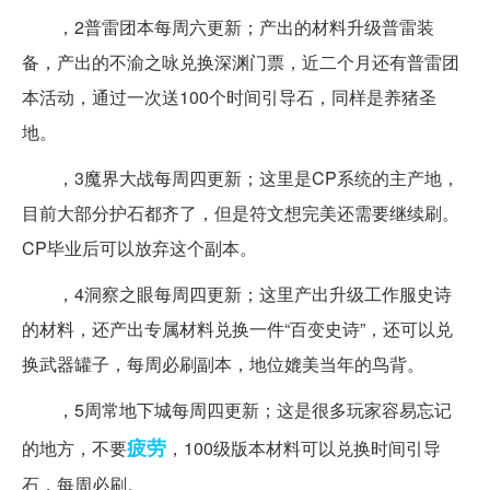
，2普雷团本每周六更新；产出的材料升级普雷装
备，产出的不渝之咏兑换深渊门票，近二个月还有普雷团
本活动，通过一次送100个时间引导石，同样是养猪圣
地。
，3魔界大战每周四更新；这里是CP系统的主产地，
目前大部分护石都齐了，但是符文想完美还需要继续刷。
CP毕业后可以放弃这个副本。
，4洞察之眼每周四更新；这里产出升级工作服史诗
的材料，还产出专属材料兑换一件“百变史诗”，还可以兑
换武器罐子，每周必刷副本，地位媲美当年的鸟背。
，5周常地下城每周四更新；这是很多玩家容易忘记
疲劳
的地方，不要
，100级版本材料可以兑换时间引导
石，每周必刷。