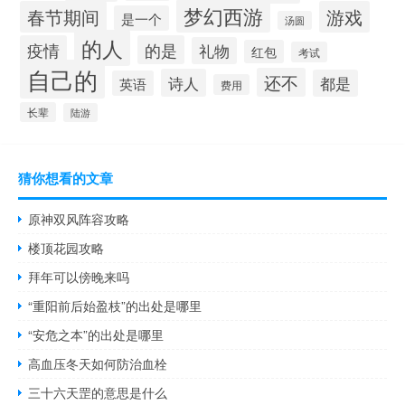
梦幻西游
春节期间
游戏
是一个
汤圆
的人
疫情
的是
礼物
红包
考试
自己的
还不
诗人
都是
英语
费用
长辈
陆游
猜你想看的文章
原神双风阵容攻略
楼顶花园攻略
拜年可以傍晚来吗
“重阳前后始盈枝”的出处是哪里
“安危之本”的出处是哪里
高血压冬天如何防治血栓
三十六天罡的意思是什么