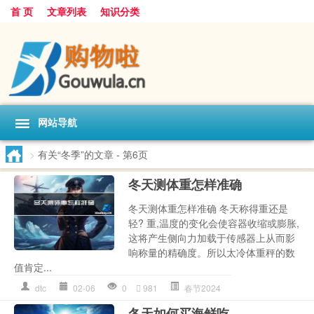
首 页
文章列表
知识分类
网站导航
>
有关“冬季”的文章
- 第6页
冬天测体重怎样准确
冬天测体重怎样准确 冬天称得重还是
轻? 重,温度的变化会使容器收缩或膨胀,
这将产生侧向力加载于传感器上从而影
响称量的精确度。所以太冷体重秤的数
值肯定...
dtc
02-06
0
981
春节2024
冬天如何买海鲜吃