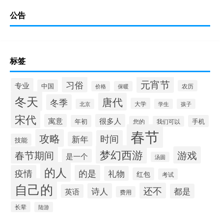
公告
标签
元宵节
习俗
专业
中国
农历
价格
保暖
冬天
唐代
冬季
大学
北京
学生
孩子
宋代
寓意
很多人
年初
手机
您的
我们可以
春节
攻略
时间
新年
技能
梦幻西游
春节期间
游戏
是一个
汤圆
的人
疫情
的是
礼物
红包
考试
自己的
还不
诗人
都是
英语
费用
长辈
陆游