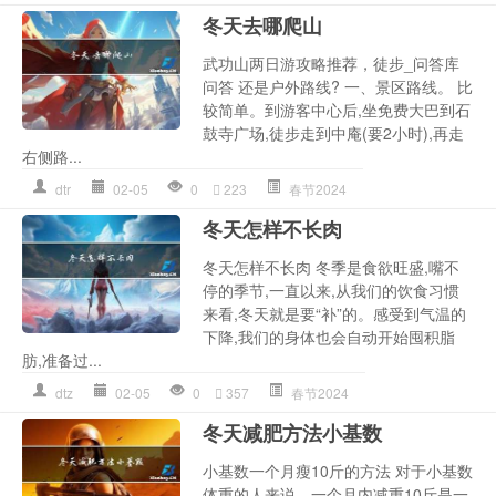
冬天去哪爬山
武功山两日游攻略推荐，徒步_问答库
问答 还是户外路线? 一、景区路线。 比
较简单。到游客中心后,坐免费大巴到石
鼓寺广场,徒步走到中庵(要2小时),再走
右侧路...
dtr
02-05
0
223
春节2024
冬天怎样不长肉
冬天怎样不长肉 冬季是食欲旺盛,嘴不
停的季节,一直以来,从我们的饮食习惯
来看,冬天就是要“补”的。感受到气温的
下降,我们的身体也会自动开始囤积脂
肪,准备过...
dtz
02-05
0
357
春节2024
冬天减肥方法小基数
小基数一个月瘦10斤的方法 对于小基数
体重的人来说，一个月内减重10斤是一