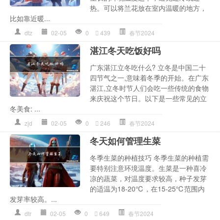
热。可以将兰花放在室内温暖的地方，
比如靠近暖...
dtz
02-05
0
439
春节2024
湛江冬天吃饭好吗
广东湛江立冬吃什么? 立冬是中国二十
四节气之一,意味着冬季的开始。在广东
湛江,立冬时节人们会吃一些传统的食物
来庆祝这个节日。以下是一些常见的立
冬美食: ...
zjd
02-05
0
246
春节2024
冬天如何管理生菜
冬季生菜的种植技巧 冬季生菜的种植需
要特别注意环境温度。生菜是一种喜冷
凉的蔬菜，对温度要求较高，种子发芽
的适温为18-20℃，在15-25℃范围内
发芽率较高。...
dtr
02-05
0
649
春节2024