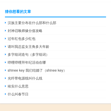
猜你想看的文章
汉族主要分布在什么部和什么部
封神召唤师缘分值攻略
过年红包多少红包
请叫我总监女主角多大年龄
多字组词造句（多字组词）
哔哩哔哩拜年纪活动在哪
shinee key 我们结婚了（shinee key）
光纤带电源线叫什么线
竢实什么意思
什么叫春节日