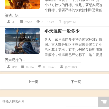
个相对较快的目标。但是，要想实现这
个目标，需要严格的饮食控制和适量的
运动。快...
dtj
02-04
0
622
春节2024
冬天温度一般多少
冬天，家里温度多少符合国家标准? 我
国北方大部分地区冬季采暖是老百姓生
活的基本需求，有不少居民反映明明家
里很冷，但温度已经达标了。这主要是
因为现行的...
dtw
02-04
0
548
春节2024
上一页
下一页
☚